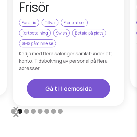
Golfsimulator
Fast tid
Access
Kortbetalning
Klippkort
Abonnemang
Obemannad lokal. Kunden bokar och betalar
på nätet och öppnar dörren med mobilen.
Gå till demosida
Slide 3 of 8.