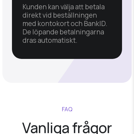
Kunden kan välja att betala
direkt vid beställningen
med kontokort och BankID.
De löpande betalningarna
dras automatiskt.
FAQ
Vanliga
frågor