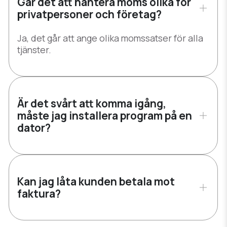
Går det att hantera moms olika för
privatpersoner och företag?
Ja, det går att ange olika momssatser för alla
tjänster.
Är det svårt att komma igång,
måste jag installera program på en
dator?
Nej, det enda du behöver är en webbsida där
du lägger in bokningsknappen som fungerar
både i dator och mobil.
Kan jag låta kunden betala mot
faktura?
Ja, om du väljer faktura som betalningssätt.