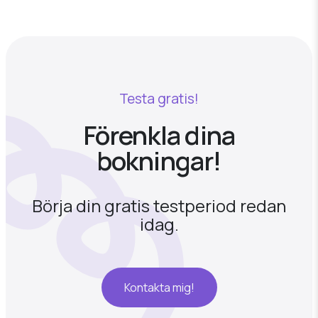
Kunden får då automatiskt en faktura per mail.
Om fakturan inte betalts i tid går också en
påminnelse ut automatiskt och när fakturan är
betald visas det i systemet.
Testa gratis!
Förenkla dina
bokningar!
Börja din gratis testperiod redan
idag.
Kontakta mig!