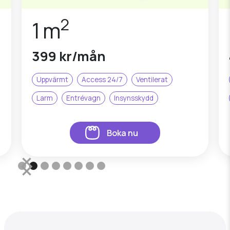
2
1 m
399 kr/mån
Uppvärmt
Access 24/7
Ventilerat
Larm
Entrévagn
Insynsskydd
Boka nu
Slide 2 of 8.